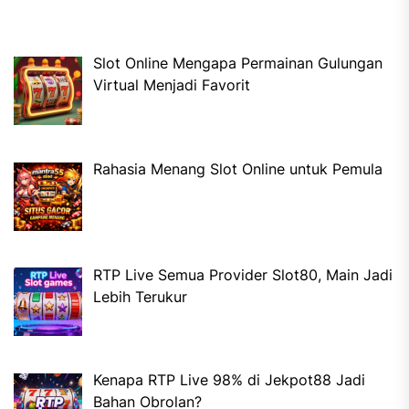
Dengan berbagai variasi tema dan fitur...
Slot Online Mengapa Permainan Gulungan
Virtual Menjadi Favorit
Rahasia Menang Slot Online untuk Pemula
RTP Live Semua Provider Slot80, Main Jadi
Lebih Terukur
Kenapa RTP Live 98% di Jekpot88 Jadi
Bahan Obrolan?