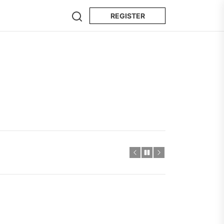
Search
REGISTER
ALUV
eruji
eruji