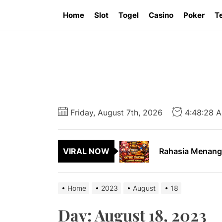
Skip
Home
Slot
Togel
Casino
Poker
T
to
the
content
Bukan Sekadar T
Friday, August 7th, 2026
4:48:28 
Slot Online Men
Rahasia Menang 
VIRAL NOW
RTP Live Semua 
Kenapa RTP Live
Home
2023
August
18
Bukan Sekadar T
Day:
August 18, 2023