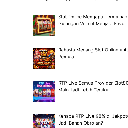
Slot Online Men
Slot Online Mengapa Permainan
Rahasia Menang 
Gulungan Virtual Menjadi Favori
RTP Live Semua 
Kenapa RTP Live
Rahasia Menang Slot Online unt
Pemula
Bukan Sekadar T
RTP Live Semua Provider Slot80
Main Jadi Lebih Terukur
Kenapa RTP Live 98% di Jekpo
Jadi Bahan Obrolan?