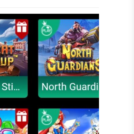
eruji