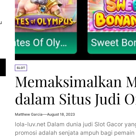
u
SLOT
Memaksimalkan M
dalam Situs Judi O
Matthew Garcia
August 18, 2023
lola-luv.net Dalam dunia judi Slot Gacor ya
promosi adalah senjata ampuh bagi pemain 