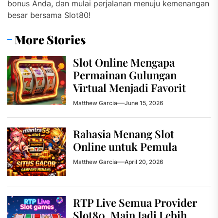
bonus Anda, dan mulai perjalanan menuju kemenangan
besar bersama Slot80!
More Stories
Slot Online Mengapa
Permainan Gulungan
Virtual Menjadi Favorit
Matthew Garcia
June 15, 2026
Rahasia Menang Slot
Online untuk Pemula
Matthew Garcia
April 20, 2026
RTP Live Semua Provider
Slot80, Main Jadi Lebih