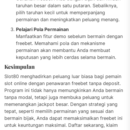
taruhan besar dalam satu putaran. Sebaliknya,
pilih taruhan kecil untuk memperpanjang
permainan dan meningkatkan peluang menang.
Pelajari Pola Permainan
Manfaatkan fitur demo sebelum bermain dengan
freebet. Memahami pola dan mekanisme
permainan akan membantu Anda membuat
keputusan yang lebih cerdas selama bermain.
Kesimpulan
Slot80 menghadirkan peluang luar biasa bagi pemain
slot online dengan penawaran freebet tanpa deposit.
Program ini tidak hanya memungkinkan Anda bermain
tanpa modal, tetapi juga membuka peluang untuk
memenangkan jackpot besar. Dengan strategi yang
tepat, seperti memilih permainan yang sesuai dan
bermain bijak, Anda dapat memaksimalkan freebet ini
untuk keuntungan maksimal. Daftar sekarang, klaim