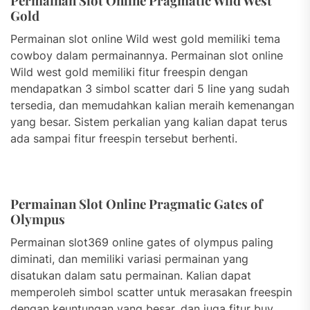
Permainan Slot Online Pragmatic Wild West
Gold
Permainan slot online Wild west gold memiliki tema
cowboy dalam permainannya. Permainan slot online
Wild west gold memiliki fitur freespin dengan
mendapatkan 3 simbol scatter dari 5 line yang sudah
tersedia, dan memudahkan kalian meraih kemenangan
yang besar. Sistem perkalian yang kalian dapat terus
ada sampai fitur freespin tersebut berhenti.
Permainan Slot Online Pragmatic Gates of
Olympus
Permainan slot369 online gates of olympus paling
diminati, dan memiliki variasi permainan yang
disatukan dalam satu permainan. Kalian dapat
memperoleh simbol scatter untuk merasakan freespin
dengan keuntungan yang besar, dan juga fitur buy