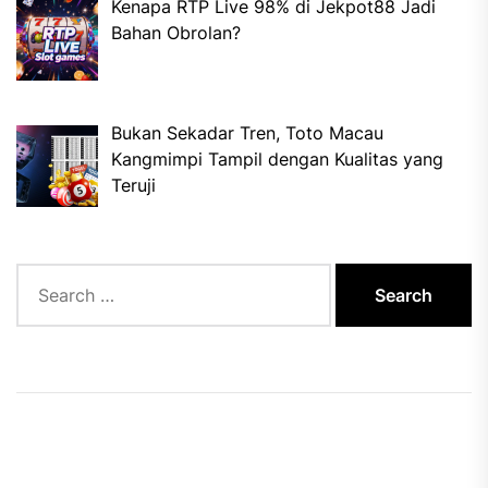
Kenapa RTP Live 98% di Jekpot88 Jadi
Bahan Obrolan?
Bukan Sekadar Tren, Toto Macau
Kangmimpi Tampil dengan Kualitas yang
Teruji
Search
for: