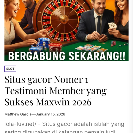
SLOT
Situs gacor Nomer 1
Testimoni Member yang
Sukses Maxwin 2026
Matthew Garcia
January 15, 2026
lola-luv.net/ - Situs gacor adalah istilah yang
sering digunakan di kalangan pemain judi