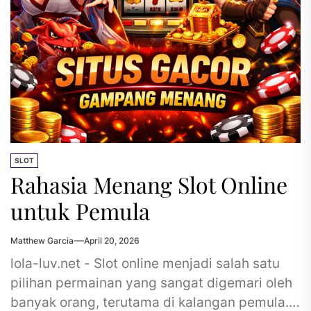
SLOT
Rahasia Menang Slot Online
untuk Pemula
Matthew Garcia
April 20, 2026
lola-luv.net - Slot online menjadi salah satu
pilihan permainan yang sangat digemari oleh
banyak orang, terutama di kalangan pemula.