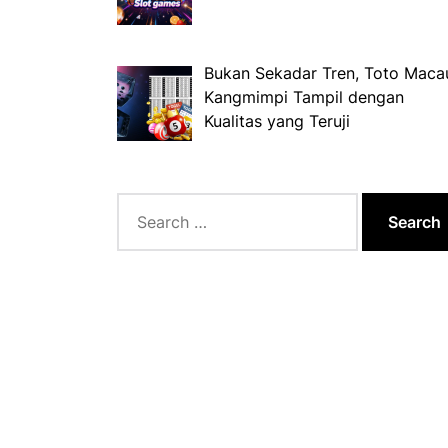
Bukan Sekadar Tren, Toto Maca
Kangmimpi Tampil dengan
Kualitas yang Teruji
Search
for: