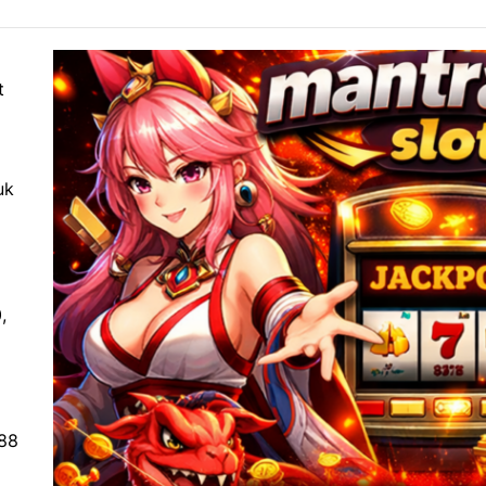
gapa Permainan Gulungan Virtual Menjadi Favorit
Slot Online untuk Pemula
t
Provider Slot80, Main Jadi Lebih Terukur
 98% di Jekpot88 Jadi Bahan Obrolan?
uk
ren, Toto Macau Kangmimpi Tampil dengan Kualitas yang T
,
t88