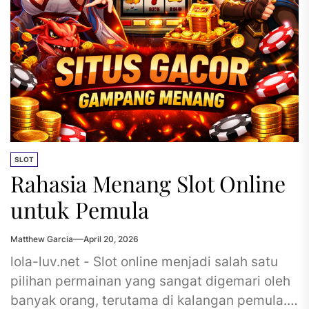
SLOT
Rahasia Menang Slot Online
untuk Pemula
Matthew Garcia
April 20, 2026
lola-luv.net - Slot online menjadi salah satu
pilihan permainan yang sangat digemari oleh
banyak orang, terutama di kalangan pemula.