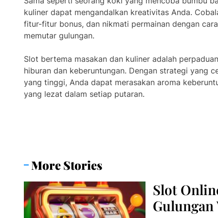
Sama seperti seorang koki yang mencoba bumbu bar
kuliner dapat mengandalkan kreativitas Anda. Cobala
fitur-fitur bonus, dan nikmati permainan dengan car
memutar gulungan.
Slot bertema masakan dan kuliner adalah perpadua
hiburan dan keberuntungan. Dengan strategi yang c
yang tinggi, Anda dapat merasakan aroma keberun
yang lezat dalam setiap putaran.
More Stories
Slot Onli
Gulungan V