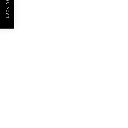
PREVIOUS POST