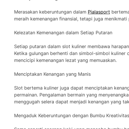
Merasakan keberuntungan dalam
Pialasport
bertema 
meraih kemenangan finansial, tetapi juga menikmati
Kelezatan Kemenangan dalam Setiap Putaran
Setiap putaran dalam slot kuliner membawa harapa
Ketika gulungan berhenti dan simbol-simbol kuliner 
mencicipi kemenangan lezat yang memuaskan.
Menciptakan Kenangan yang Manis
Slot bertema kuliner juga dapat menciptakan kenan
permainan. Pengalaman bermain yang menyenangk
menggugah selera dapat menjadi kenangan yang tak
Mengaduk Keberuntungan dengan Bumbu Kreativita