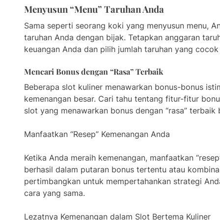
Menyusun “Menu” Taruhan Anda
Sama seperti seorang koki yang menyusun menu, A
taruhan Anda dengan bijak. Tetapkan anggaran taru
keuangan Anda dan pilih jumlah taruhan yang cocok
Mencari Bonus dengan “Rasa” Terbaik
Beberapa slot kuliner menawarkan bonus-bonus is
kemenangan besar. Cari tahu tentang fitur-fitur bon
slot yang menawarkan bonus dengan “rasa” terbaik 
Manfaatkan “Resep” Kemenangan Anda
Ketika Anda meraih kemenangan, manfaatkan “rese
berhasil dalam putaran bonus tertentu atau kombinas
pertimbangkan untuk mempertahankan strategi And
cara yang sama.
Lezatnya Kemenangan dalam Slot Bertema Kuliner