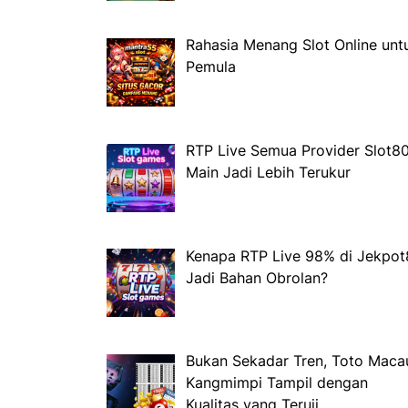
Rahasia Menang 
Rahasia Menang Slot Online unt
Pemula
RTP Live Semua 
Kenapa RTP Live
RTP Live Semua Provider Slot80
Bukan Sekadar T
Main Jadi Lebih Terukur
Kenapa RTP Live 98% di Jekpo
Jadi Bahan Obrolan?
Bukan Sekadar Tren, Toto Maca
Kangmimpi Tampil dengan
Kualitas yang Teruji