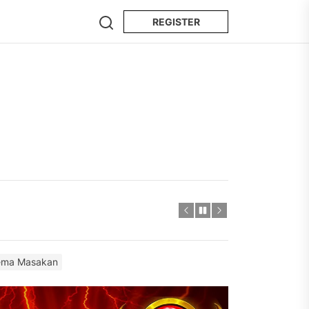
Search
REGISTER
ALUV
eruji
tema Masakan
eruji