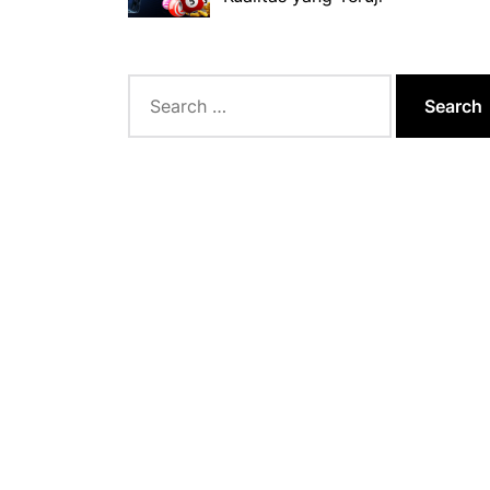
Search
for: