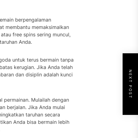
 pemain berpengalaman
apat membantu memaksimalkan
atau free spins sering muncul,
 taruhan Anda.
goda untuk terus bermain tanpa
batas kerugian. Jika Anda telah
NEXT POST
baran dan disiplin adalah kunci
l permainan. Mulailah dengan
an berjalan. Jika Anda mulai
ingkatkan taruhan secara
ikan Anda bisa bermain lebih
.