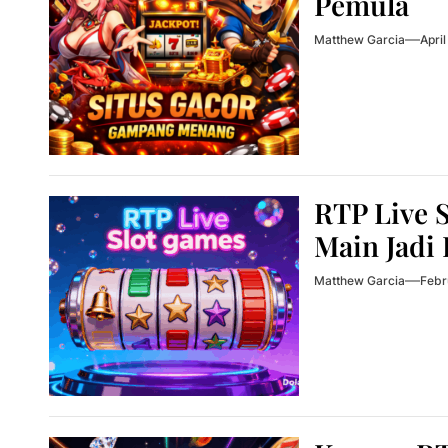
Pemula
Matthew Garcia
Apri
RTP Live 
Main Jadi
Matthew Garcia
Febr