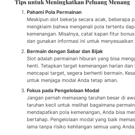
Tips untuk Meningkatkan Peluang Menang
Pahami Pola Permainan
Meskipun slot bekerja secara acak, beberapa
mengklaim bahwa mengenali pola tertentu d
kemenangan. Misalnya, catat kapan fitur bonus 
dan gunakan informasi ini untuk menyesuaikan
Bermain dengan Sabar dan Bijak
Slot adalah permainan hiburan yang bisa meng
henti. Tetapkan target kemenangan harian dan 
mencapai target, segera berhenti bermain. Kesa
untuk menjaga modal Anda tetap aman.
Fokus pada Pengelolaan Modal
Jangan pernah memasang taruhan besar di awa
taruhan kecil untuk melihat bagaimana permain
mendapatkan pola kemenangan, Anda bisa men
bertahap. Pengelolaan modal yang baik memast
lama tanpa risiko kehilangan semua uang Anda