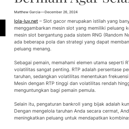
Matthew Garcia
December 26, 2024
lola-luv.net
– Slot gacor merupakan istilah yang ban
menggambarkan mesin slot yang memiliki peluang k
mesin slot bergantung pada sistem RNG (Random N
ada beberapa pola dan strategi yang dapat memba
peluang menang.
Sebagai pemain, memahami elemen utama seperti RT
volatilitas sangat penting. RTP adalah persentase p
taruhan, sedangkan volatilitas menentukan frekuen
Mesin dengan RTP tinggi dan volatilitas rendah hing
menguntungkan bagi pemain pemula.
Selain itu, pengaturan bankroll yang bijak adalah ku
Dengan mengelola taruhan Anda secara cermat, And
meningkatkan peluang untuk mendapatkan kombinas