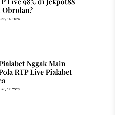
P Live 98% di Jekpot88
n Obrolan?
uary 14, 2026
 Pialabet Nggak Main
Pola RTP Live Pialabet
ca
uary 12, 2026