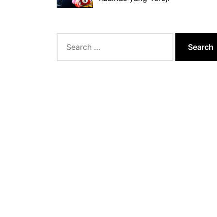
Search
for: