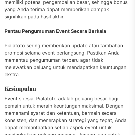
memiliki potensi pengembalian besar, sehingga bonus
yang Anda terima dapat memberikan dampak
signifikan pada hasil akhir.
Pantau Pengumuman Event Secara Berkala
Pialatoto sering memberikan update atau tambahan
promosi selama event berlangsung. Pastikan Anda
memantau pengumuman terbaru agar tidak
melewatkan peluang untuk mendapatkan keuntungan
ekstra.
Kesimpulan
Event spesial Pialatoto adalah peluang besar bagi
pemain untuk meraih keuntungan maksimal. Dengan
memahami syarat dan ketentuan, bermain secara
konsisten, dan menerapkan strategi yang tepat, Anda
dapat memanfaatkan setiap aspek event untuk
meningkatkan peluang menang. Jangan lupa untuk