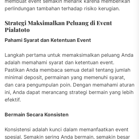
membuat event semakin menarik karena memberikan
perlindungan tambahan terhadap risiko kerugian.
Strategi Maksimalkan Peluang di Event
Pialatoto
Pahami Syarat dan Ketentuan Event
Langkah pertama untuk memaksimalkan peluang Anda
adalah memahami syarat dan ketentuan event.
Pastikan Anda membaca semua detail tentang jumlah
minimal deposit, permainan yang memenuhi syarat,
dan cara pengumpulan poin. Dengan memahami aturan
ini, Anda dapat merancang strategi bermain yang lebih
efektif.
Bermain Secara Konsisten
Konsistensi adalah kunci dalam memanfaatkan event
spesial. Semakin sering Anda bermain, semakin besar