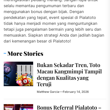
selalu memantau pengumuman terbaru dan
menggunakan bonus dengan bijak. Dengan
pendekatan yang tepat, event spesial di Pialatoto
tidak hanya menjadi momen yang menguntungkan
tetapi juga pengalaman bermain yang lebih seru dan
memuaskan. Siapkan strategi Anda dan jadilah bagian
dari kemenangan besar di Pialatoto!
More Stories
Bukan Sekadar Tren, Toto
Macau Kangmimpi Tampil
dengan Kualitas yang
Teruji
Matthew Garcia
February 14, 2026
Bonus Referral Pialatoto –