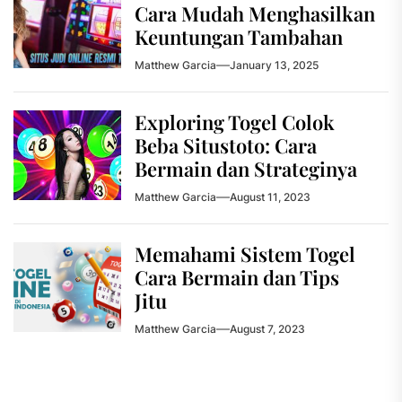
Cara Mudah Menghasilkan
Keuntungan Tambahan
Matthew Garcia
January 13, 2025
Exploring Togel Colok
Beba Situstoto: Cara
Bermain dan Strateginya
Matthew Garcia
August 11, 2023
Memahami Sistem Togel
Cara Bermain dan Tips
Jitu
Matthew Garcia
August 7, 2023