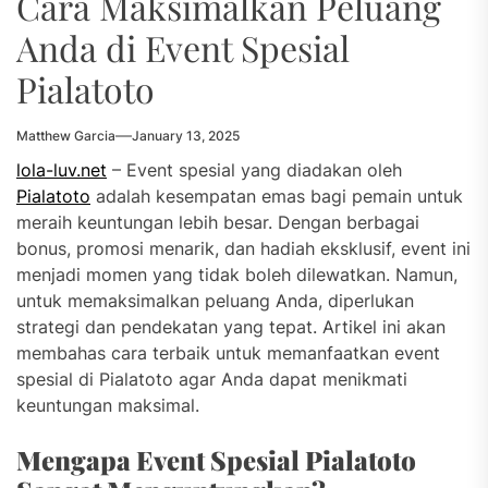
Cara Maksimalkan Peluang
Anda di Event Spesial
Pialatoto
Matthew Garcia
January 13, 2025
lola-luv.net
– Event spesial yang diadakan oleh
Pialatoto
adalah kesempatan emas bagi pemain untuk
meraih keuntungan lebih besar. Dengan berbagai
bonus, promosi menarik, dan hadiah eksklusif, event ini
menjadi momen yang tidak boleh dilewatkan. Namun,
untuk memaksimalkan peluang Anda, diperlukan
strategi dan pendekatan yang tepat. Artikel ini akan
membahas cara terbaik untuk memanfaatkan event
spesial di Pialatoto agar Anda dapat menikmati
keuntungan maksimal.
Mengapa Event Spesial Pialatoto