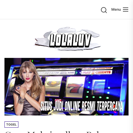
Skip
Search
Menu
to
the
content
LOL
TOGEL