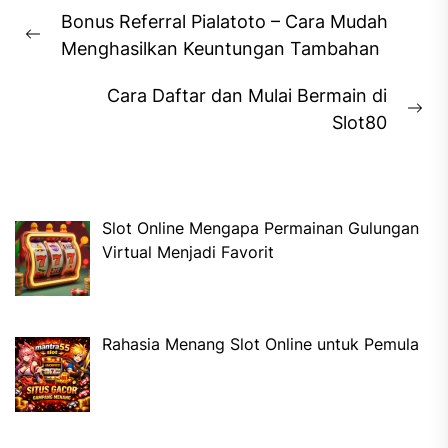
Post
Bonus Referral Pialatoto – Cara Mudah
navigation
Previous
Menghasilkan Keuntungan Tambahan
post:
Cara Daftar dan Mulai Bermain di
Ne
Slot80
pos
Slot Online Mengapa Permainan Gulungan
Virtual Menjadi Favorit
Rahasia Menang Slot Online untuk Pemula